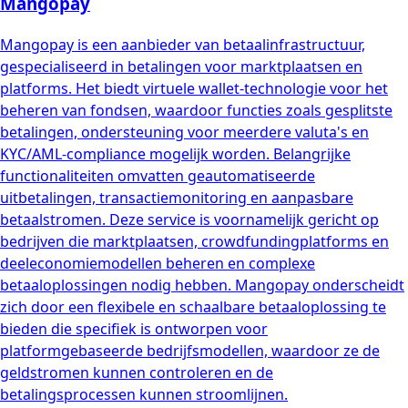
Mangopay
Mangopay is een aanbieder van betaalinfrastructuur,
gespecialiseerd in betalingen voor marktplaatsen en
platforms. Het biedt virtuele wallet-technologie voor het
beheren van fondsen, waardoor functies zoals gesplitste
betalingen, ondersteuning voor meerdere valuta's en
KYC/AML-compliance mogelijk worden. Belangrijke
functionaliteiten omvatten geautomatiseerde
uitbetalingen, transactiemonitoring en aanpasbare
betaalstromen. Deze service is voornamelijk gericht op
bedrijven die marktplaatsen, crowdfundingplatforms en
deeleconomiemodellen beheren en complexe
betaaloplossingen nodig hebben. Mangopay onderscheidt
zich door een flexibele en schaalbare betaaloplossing te
bieden die specifiek is ontworpen voor
platformgebaseerde bedrijfsmodellen, waardoor ze de
geldstromen kunnen controleren en de
betalingsprocessen kunnen stroomlijnen.