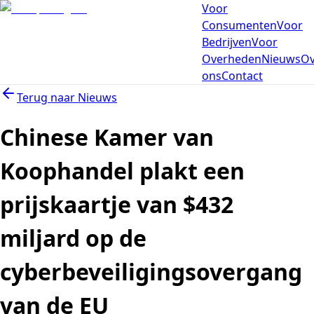
Voor
Consumenten
Voor
Bedrijven
Voor
Overheden
Nieuws
Ov
ons
Contact
Terug naar
Nieuws
Chinese Kamer van
Koophandel plakt een
prijskaartje van $432
miljard op de
cyberbeveiligingsovergang
van de EU