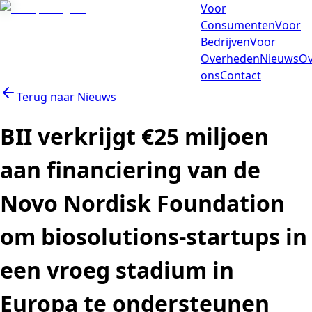
Voor
Consumenten
Voor
Bedrijven
Voor
Overheden
Nieuws
Ov
ons
Contact
Terug naar
Nieuws
BII verkrijgt €25 miljoen
aan financiering van de
Novo Nordisk Foundation
om biosolutions-startups in
een vroeg stadium in
Europa te ondersteunen