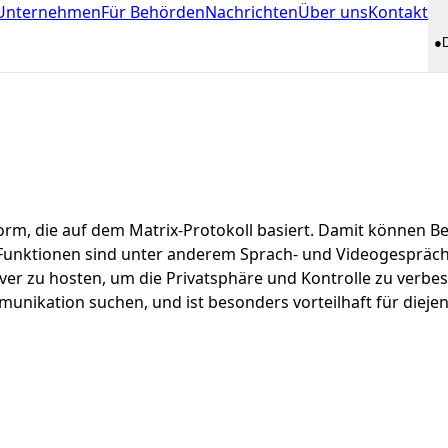
 Unternehmen
Für Behörden
Nachrichten
Über uns
Kontakt
●
orm, die auf dem Matrix-Protokoll basiert. Damit können B
 Funktionen sind unter anderem Sprach- und Videogespräc
rver zu hosten, um die Privatsphäre und Kontrolle zu verbe
munikation suchen, und ist besonders vorteilhaft für diej