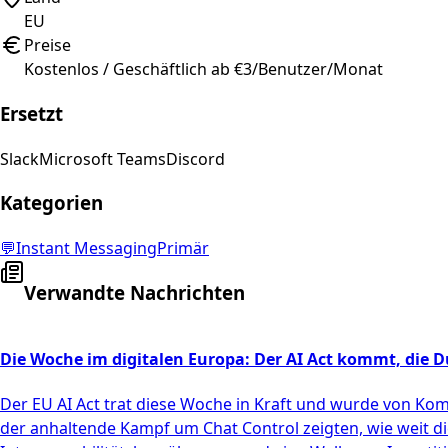
EU
Preise
Kostenlos / Geschäftlich ab €3/Benutzer/Monat
Ersetzt
Slack
Microsoft Teams
Discord
Kategorien
💬
Instant Messaging
Primär
Verwandte Nachrichten
Die Woche im digitalen Europa: Der AI Act kommt, die D
Der EU AI Act trat diese Woche in Kraft und wurde von Kom
der anhaltende Kampf um Chat Control zeigten, wie weit 