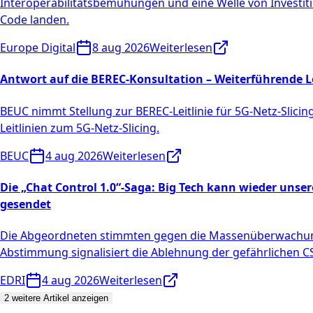
Interoperabilitätsbemühungen und eine Welle von Investi
Code landen.
Europe Digital
8 aug 2026
Weiterlesen
Antwort auf die BEREC-Konsultation – Weiterführende L
BEUC nimmt Stellung zur BEREC-Leitlinie für 5G-Netz-Slicin
Leitlinien zum 5G-Netz-Slicing.
BEUC
4 aug 2026
Weiterlesen
Die „Chat Control 1.0“-Saga: Big Tech kann wieder uns
gesendet
Die Abgeordneten stimmten gegen die Massenüberwachung
Abstimmung signalisiert die Ablehnung der gefährlichen 
EDRI
4 aug 2026
Weiterlesen
2 weitere Artikel anzeigen