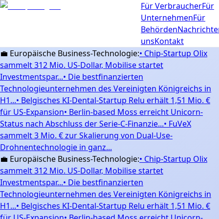
Für Verbraucher
Für
Unternehmen
Für
Behörden
Nachrichte
uns
Kontakt
💼 Europäische Business-Technologie:
•
Chip-Startup Olix
sammelt 312 Mio. US-Dollar, Mobilise startet
Investmentspar...
•
Die bestfinanzierten
Technologieunternehmen des Vereinigten Königreichs in
H1...
•
Belgisches KI-Dental-Startup Relu erhält 1,51 Mio. €
für US-Expansion
•
Berlin-based Moss erreicht Unicorn-
Status nach Abschluss der Serie-C-Finanzie...
•
FuVeX
sammelt 3 Mio. € zur Skalierung von Dual-Use-
Drohnentechnologie in ganz...
💼 Europäische Business-Technologie:
•
Chip-Startup Olix
sammelt 312 Mio. US-Dollar, Mobilise startet
Investmentspar...
•
Die bestfinanzierten
Technologieunternehmen des Vereinigten Königreichs in
H1...
•
Belgisches KI-Dental-Startup Relu erhält 1,51 Mio. €
für US-Expansion
•
Berlin-based Moss erreicht Unicorn-