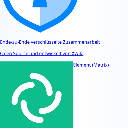
Ende-zu-Ende verschlüsselte Zusammenarbeit
Open Source und entwickelt von XWiki
Element (Matrix)