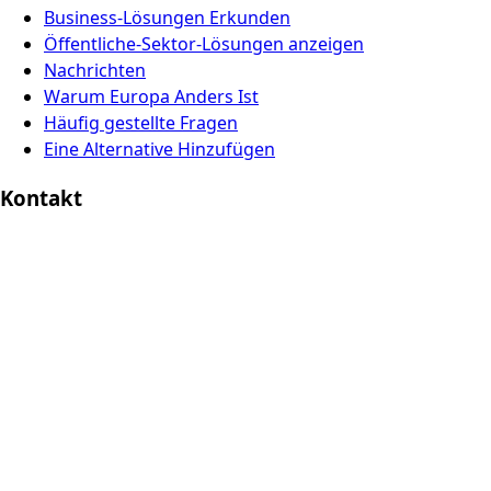
Business-Lösungen Erkunden
Öffentliche-Sektor-Lösungen anzeigen
Nachrichten
Warum Europa Anders Ist
Häufig gestellte Fragen
Eine Alternative Hinzufügen
Kontakt
Europe Digital, Amsterdam
info@europedigital.cloud
Rechtliches
Nutzungsbedingungen
Datenschutzrichtlinie
Rechtlicher Haftungsausschluss
© 2026 Europe Digital. Alle Rechte vorbehalten.