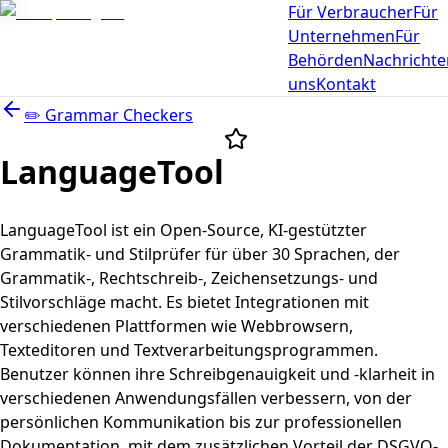
Für Verbraucher
Für
Unternehmen
Für
Behörden
Nachrichte
uns
Kontakt
✏️
Grammar Checkers
LanguageTool
LanguageTool ist ein Open-Source, KI-gestützter
Grammatik- und Stilprüfer für über 30 Sprachen, der
Grammatik-, Rechtschreib-, Zeichensetzungs- und
Stilvorschläge macht. Es bietet Integrationen mit
verschiedenen Plattformen wie Webbrowsern,
Texteditoren und Textverarbeitungsprogrammen.
Benutzer können ihre Schreibgenauigkeit und -klarheit in
verschiedenen Anwendungsfällen verbessern, von der
persönlichen Kommunikation bis zur professionellen
Dokumentation, mit dem zusätzlichen Vorteil der DSGVO-