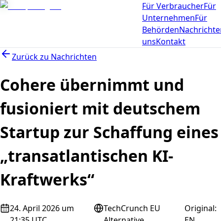
Für Verbraucher
Für
Unternehmen
Für
Behörden
Nachrichte
uns
Kontakt
Zurück zu
Nachrichten
Cohere übernimmt und
fusioniert mit deutschem
Startup zur Schaffung eines
„transatlantischen KI-
Kraftwerks“
24. April 2026 um
TechCrunch EU
Original
:
21:35 UTC
Alternative
EN