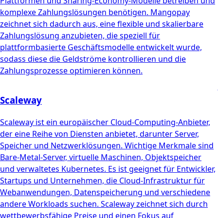
Plattformen und Sharing-Economy-Modelle betreiben und
komplexe Zahlungslösungen benötigen. Mangopay
zeichnet sich dadurch aus, eine flexible und skalierbare
Zahlungslösung anzubieten, die speziell für
plattformbasierte Geschäftsmodelle entwickelt wurde,
sodass diese die Geldströme kontrollieren und die
Zahlungsprozesse optimieren können.
Scaleway
Scaleway ist ein europäischer Cloud-Computing-Anbieter,
der eine Reihe von Diensten anbietet, darunter Server,
Speicher und Netzwerklösungen. Wichtige Merkmale sind
Bare-Metal-Server, virtuelle Maschinen, Objektspeicher
und verwaltetes Kubernetes. Es ist geeignet für Entwickler,
Startups und Unternehmen, die Cloud-Infrastruktur für
Webanwendungen, Datenspeicherung und verschiedene
andere Workloads suchen. Scaleway zeichnet sich durch
wettbewerbsfähige Preise und einen Fokus auf