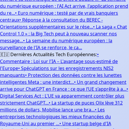
du numérique européen : l'AI Act arrive, l'application prend
du re...
•
Euro numérique : testé par de vrais banquiers
centraux
•
Réponse à la consultation du BEREC -
Orientations supplémentaires sur le rése...
•
La saga « Chat
Control 1.0 » : la Big Tech peut à nouveau scanner nos
message...
•
La semaine du numérique européen : la
surveillance de l'IA se renforce, le ca...
🇪🇺 Dernières Actualités Tech Européennes:
•
Commentaire : Loi sur l'IA – L'avantage sous-estimé de
l'Europe
•
Spéculations sur les enregistrements NIS2
manquants
•
Protection des données contre les lunettes
intelligentes Meta : une interdict...
•
Un grand changement
arrive pour ChatGPT en France : ce que l’UE s’apprête à a...
•
Digital Services Act : L'UE va apparemment contrôler plus
strictement ChatGPT...
•
La startup de puces Olix lève 312
millions de dollars, Mobilise lance une bra...
•
Les
entreprises technologiques les mieux financées du
Royaume-Uni au premier ...
•
Une startup belge d'IA