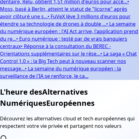
dentaire, Relu, obtient 1,51 million d'euros pour accé...
•
Moss, basé à Berlin, atteint le statut de "licorne" après
avoir clôturé une s...
•
FuVeX lève 3 millions d'euros pour
étendre sa technologie de drones à double ...
•
La semaine
du numérique européen : l'AI Act arrive, l'application prend
du re...
•
Euro numérique : testé par de vrais banquiers
centraux
•
Réponse à la consultation du BEREC -
Orientations supplémentaires sur le rése...
•
La saga « Chat
Control 1.0 » : la Big Tech peut à nouveau scanner nos
message...
•
La semaine du numérique européen : la
surveillance de l'IA se renforce, le ca...
L'heure des
Alternatives
Numériques
Européennes
Découvrez les alternatives cloud et tech européennes qui
respectent votre vie privée et partagent nos valeurs