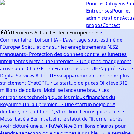
Pour les Citoyens
Pou
Entreprises
Pour les
administrations
Actua
propos
Contact
🇪🇺 Dernières Actualités Tech Européennes:
•
Commentaire : Loi sur l'IA – L'avantage sous-estimé de
l'Europe
•
Spéculations sur les enregistrements NIS2
manquants
•
Protection des données contre les lunettes
intelligentes Meta : une interdict...
•
Un grand changement
arrive pour ChatGPT en France : ce que l’UE s’apprête à a...
•
Digital Services Act : L'UE va apparemment contrôler plus
strictement ChatGPT...
•
La startup de puces Olix lève 312
millions de dollars, Mobilise lance une bra...
•
Les
entreprises technologiques les mieux financées du
Royaume-Uni au premier ...
•
Une startup belge d'IA
dentaire, Relu, obtient 1,51 million d'euros pour accé...
•
Moss, basé à Berlin, atteint le statut de "licorne" après
avoir clôturé une s...
•
FuVeX lève 3 millions d'euros pour
étendre sa technologie de drones à double ...
•
La semaine