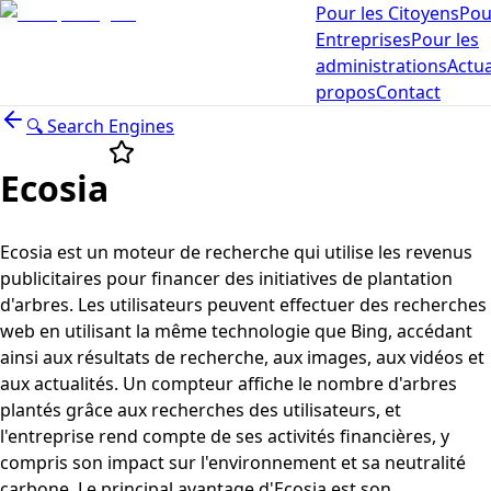
Pour les Citoyens
Pou
Entreprises
Pour les
administrations
Actua
propos
Contact
🔍
Search Engines
Ecosia
Ecosia est un moteur de recherche qui utilise les revenus
publicitaires pour financer des initiatives de plantation
d'arbres. Les utilisateurs peuvent effectuer des recherches
web en utilisant la même technologie que Bing, accédant
ainsi aux résultats de recherche, aux images, aux vidéos et
aux actualités. Un compteur affiche le nombre d'arbres
plantés grâce aux recherches des utilisateurs, et
l'entreprise rend compte de ses activités financières, y
compris son impact sur l'environnement et sa neutralité
carbone. Le principal avantage d'Ecosia est son