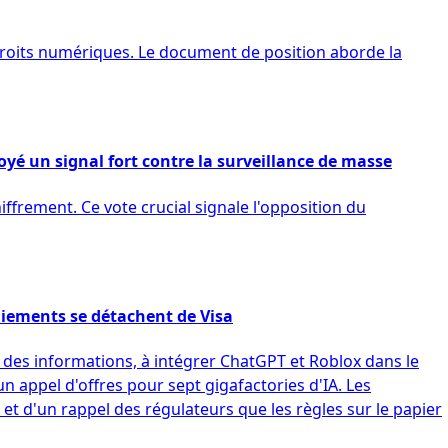
droits numériques. Le document de position aborde la
yé un signal fort contre la surveillance de masse
ffrement. Ce vote crucial signale l'opposition du
paiements se détachent de Visa
des informations, à intégrer ChatGPT et Roblox dans le
un appel d'offres pour sept gigafactories d'IA. Les
t d'un rappel des régulateurs que les règles sur le papier