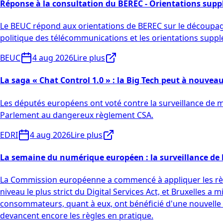
Réponse à la consultation du BEREC - Orientations suppl
Le BEUC répond aux orientations de BEREC sur le découpage
politique des télécommunications et les orientations supp
BEUC
4 aug 2026
Lire plus
La saga « Chat Control 1.0 » : la Big Tech peut à nouvea
Les députés européens ont voté contre la surveillance de m
Parlement au dangereux règlement CSA.
EDRI
4 aug 2026
Lire plus
La semaine du numérique européen : la surveillance de l'
La Commission européenne a commencé à appliquer les règle
niveau le plus strict du Digital Services Act, et Bruxelles a
consommateurs, quant à eux, ont bénéficié d'une nouvelle o
devancent encore les règles en pratique.