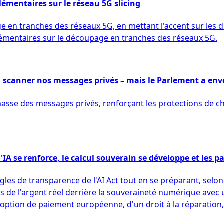
émentaires sur le réseau 5G slicing
 en tranches des réseaux 5G, en mettant l'accent sur les 
lémentaires sur le découpage en tranches des réseaux 5G.
u scanner nos messages privés – mais le Parlement a envo
asse des messages privés, renforçant les protections de chi
IA se renforce, le calcul souverain se développe et les 
s de transparence de l'AI Act tout en se préparant, selon 
 mis de l'argent réel derrière la souveraineté numérique avec 
ption de paiement européenne, d'un droit à la réparation, e