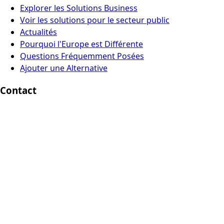
Explorer les Solutions Business
Voir les solutions pour le secteur public
Actualités
Pourquoi l'Europe est Différente
Questions Fréquemment Posées
Ajouter une Alternative
Contact
Europe Digital, Amsterdam
info@europedigital.cloud
Mentions légales
Conditions d'Utilisation
Politique de confidentialité
Avertissement légal
© 2026 Europe Digital. Tous droits réservés.