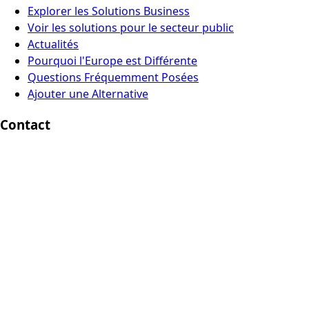
Explorer les Solutions Business
Voir les solutions pour le secteur public
Actualités
Pourquoi l'Europe est Différente
Questions Fréquemment Posées
Ajouter une Alternative
Contact
Europe Digital, Amsterdam
info@europedigital.cloud
Mentions légales
Conditions d'Utilisation
Politique de confidentialité
Avertissement légal
© 2026 Europe Digital. Tous droits réservés.