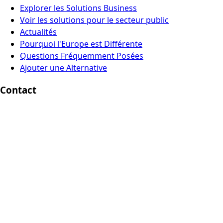
Explorer les Solutions Business
Voir les solutions pour le secteur public
Actualités
Pourquoi l'Europe est Différente
Questions Fréquemment Posées
Ajouter une Alternative
Contact
Europe Digital, Amsterdam
info@europedigital.cloud
Mentions légales
Conditions d'Utilisation
Politique de confidentialité
Avertissement légal
© 2026 Europe Digital. Tous droits réservés.