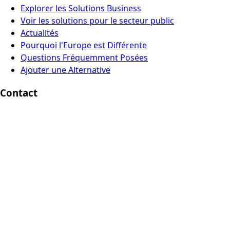
Explorer les Solutions Business
Voir les solutions pour le secteur public
Actualités
Pourquoi l'Europe est Différente
Questions Fréquemment Posées
Ajouter une Alternative
Contact
Europe Digital, Amsterdam
info@europedigital.cloud
Mentions légales
Conditions d'Utilisation
Politique de confidentialité
Avertissement légal
© 2026 Europe Digital. Tous droits réservés.