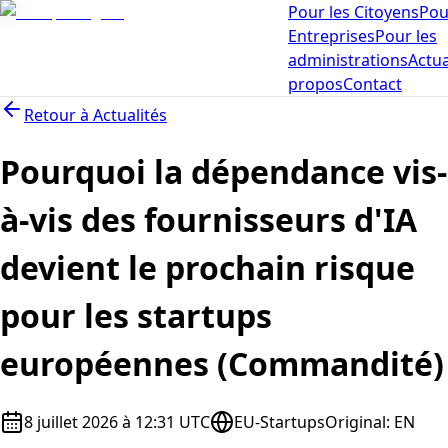
Pour les Citoyens
Pou
Entreprises
Pour les
administrations
Actua
propos
Contact
Retour à
Actualités
Pourquoi la dépendance vis-
à-vis des fournisseurs d'IA
devient le prochain risque
pour les startups
européennes (Commandité)
8 juillet 2026 à 12:31 UTC
EU-Startups
Original
:
EN