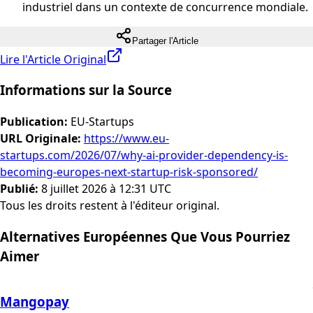
industriel dans un contexte de concurrence mondiale.
Partager l'Article
Lire l'Article Original
Informations sur la Source
Publication
:
EU-Startups
URL Originale
:
https://www.eu-
startups.com/2026/07/why-ai-provider-dependency-is-
becoming-europes-next-startup-risk-sponsored/
Publié
:
8 juillet 2026 à 12:31 UTC
Tous les droits restent à l'éditeur original.
Alternatives Européennes Que Vous Pourriez
Aimer
Mangopay