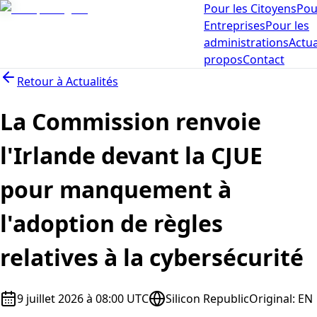
Pour les Citoyens
Pou
Entreprises
Pour les
administrations
Actua
propos
Contact
Retour à
Actualités
La Commission renvoie
l'Irlande devant la CJUE
pour manquement à
l'adoption de règles
relatives à la cybersécurité
9 juillet 2026 à 08:00 UTC
Silicon Republic
Original
:
EN