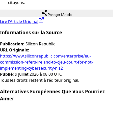
citoyens.
Partager l'Article
Lire l'Article Original
Informations sur la Source
Publication
:
Silicon Republic
URL Originale
:
https://www.siliconrepublic.com/enterprise/eu-
commission-refers-ireland-to-cjeu-court-for-not-
implementing-cybersecurity-nis2
Publié
:
9 juillet 2026 à 08:00 UTC
Tous les droits restent à l'éditeur original.
Alternatives Européennes Que Vous Pourriez
Aimer