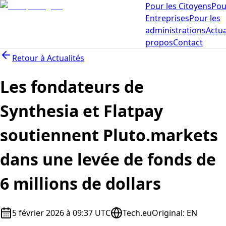
Pour les Citoyens
Pou
Entreprises
Pour les
administrations
Actua
propos
Contact
Retour à
Actualités
Les fondateurs de
Synthesia et Flatpay
soutiennent Pluto.markets
dans une levée de fonds de
6 millions de dollars
5 février 2026 à 09:37 UTC
Tech.eu
Original
:
EN