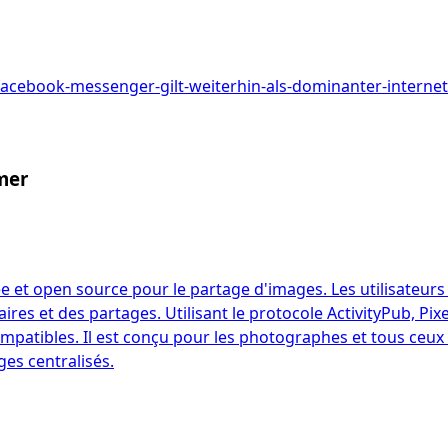
l-facebook-messenger-gilt-weiterhin-als-dominanter-internet
mer
e et open source pour le partage d'images. Les utilisateurs
aires et des partages. Utilisant le protocole ActivityPub, Pi
patibles. Il est conçu pour les photographes et tous ceux q
es centralisés.