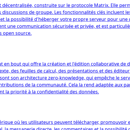
écentralisée, construite sur le protocole Matrix. Elle perm
s discussions de groupe. Les fonctionnalités clés incluent le
t la possibilité d'héberger votre propre serveur pour une c
hent une communication sécurisée et privée, et est particu
ns open source.
 en bout qui offre la création et l'édition collaborative de
, des feuilles de calcul, des présentations et des éditeurs 
ues sont son architecture zero-knowledge, qui empêche le ser
ntributions de la communauté. Cela la rend adaptée aux par
nt la priorité à la confidentialité des données.
que où les utilisateurs peuvent télécharger, promouvoir et
, la messagerie directe, les commentaires et la possibilité d