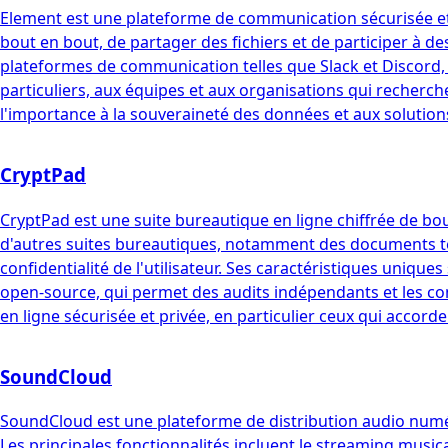
Element est une plateforme de communication sécurisée et d
bout en bout, de partager des fichiers et de participer à de
plateformes de communication telles que Slack et Discord, e
particuliers, aux équipes et aux organisations qui recherc
l'importance à la souveraineté des données et aux solutio
CryptPad
CryptPad est une suite bureautique en ligne chiffrée de bout
d'autres suites bureautiques, notamment des documents texte
confidentialité de l'utilisateur. Ses caractéristiques uniq
open-source, qui permet des audits indépendants et les co
en ligne sécurisée et privée, en particulier ceux qui accorde
SoundCloud
SoundCloud est une plateforme de distribution audio numéri
Les principales fonctionnalités incluent le streaming musical