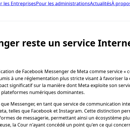
r les Entreprises
Pour les administrations
Actualités
À propo
ger reste un service Inter
sification de Facebook Messenger de Meta comme service « co
umis à une réglementation plus stricte visant à favoriser l
act significatif sur la manière dont Meta exploite son ser
es plateformes numériques dominantes.
é que Messenger, en tant que service de communication int
a, telles que Facebook et Instagram. Cette distinction per
teformes de messagerie, permettant ainsi un écosystème pl
ueuse, la Cour n'ayant concédé un point qu'en ce qui concer