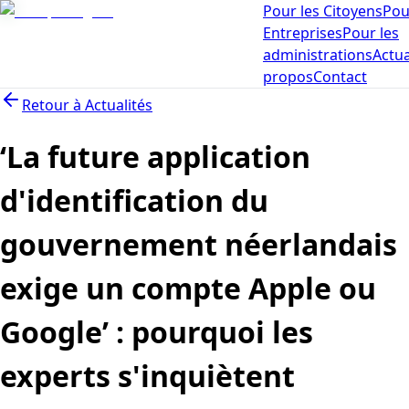
Pour les Citoyens
Pou
Entreprises
Pour les
administrations
Actua
propos
Contact
Retour à
Actualités
‘La future application
d'identification du
gouvernement néerlandais
exige un compte Apple ou
Google’ : pourquoi les
experts s'inquiètent