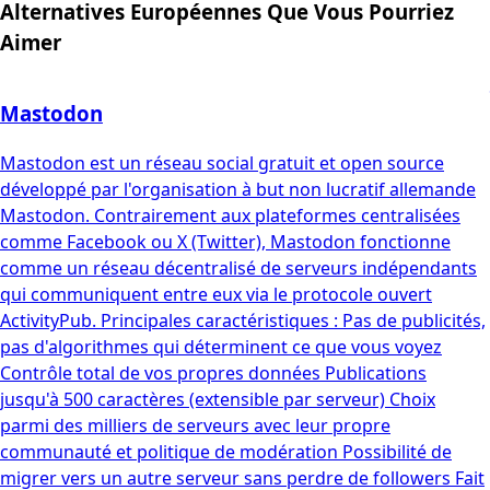
Alternatives Européennes Que Vous Pourriez
Aimer
Mastodon
Mastodon est un réseau social gratuit et open source
développé par l'organisation à but non lucratif allemande
Mastodon. Contrairement aux plateformes centralisées
comme Facebook ou X (Twitter), Mastodon fonctionne
comme un réseau décentralisé de serveurs indépendants
qui communiquent entre eux via le protocole ouvert
ActivityPub. Principales caractéristiques : Pas de publicités,
pas d'algorithmes qui déterminent ce que vous voyez
Contrôle total de vos propres données Publications
jusqu'à 500 caractères (extensible par serveur) Choix
parmi des milliers de serveurs avec leur propre
communauté et politique de modération Possibilité de
migrer vers un autre serveur sans perdre de followers Fait