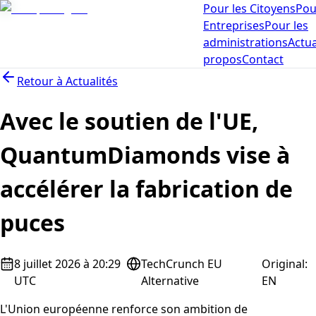
Pour les Citoyens
Pou
Entreprises
Pour les
administrations
Actua
propos
Contact
Retour à
Actualités
Avec le soutien de l'UE,
QuantumDiamonds vise à
accélérer la fabrication de
puces
8 juillet 2026 à 20:29
TechCrunch EU
Original
:
UTC
Alternative
EN
L'Union européenne renforce son ambition de