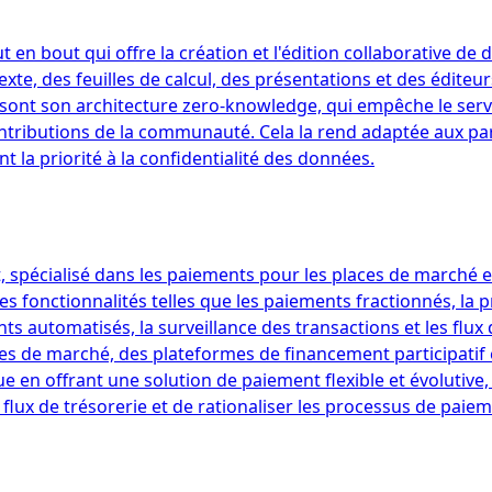
 en bout qui offre la création et l'édition collaborative de
, des feuilles de calcul, des présentations et des éditeurs 
ues sont son architecture zero-knowledge, qui empêche le ser
ntributions de la communauté. Cela la rend adaptée aux par
nt la priorité à la confidentialité des données.
spécialisé dans les paiements pour les places de marché et
es fonctionnalités telles que les paiements fractionnés, la 
s automatisés, la surveillance des transactions et les flux
es de marché, des plateformes de financement participatif 
e en offrant une solution de paiement flexible et évoluti
flux de trésorerie et de rationaliser les processus de paiem