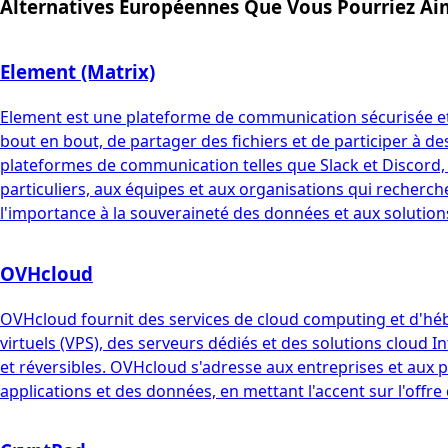
Alternatives Européennes Que Vous Pourriez Ai
Element (Matrix)
Element est une plateforme de communication sécurisée et d
bout en bout, de partager des fichiers et de participer à de
plateformes de communication telles que Slack et Discord, e
particuliers, aux équipes et aux organisations qui recherc
l'importance à la souveraineté des données et aux solutio
OVHcloud
OVHcloud fournit des services de cloud computing et d'h
virtuels (VPS), des serveurs dédiés et des solutions cloud I
et réversibles. OVHcloud s'adresse aux entreprises et aux p
applications et des données, en mettant l'accent sur l'offre 