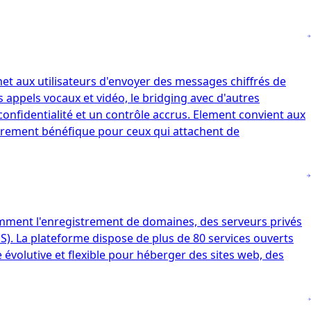
et aux utilisateurs d'envoyer des messages chiffrés de
s appels vocaux et vidéo, le bridging avec d'autres
onfidentialité et un contrôle accrus. Element convient aux
lièrement bénéfique pour ceux qui attachent de
ment l'enregistrement de domaines, des serveurs privés
aaS). La plateforme dispose de plus de 80 services ouverts
 évolutive et flexible pour héberger des sites web, des