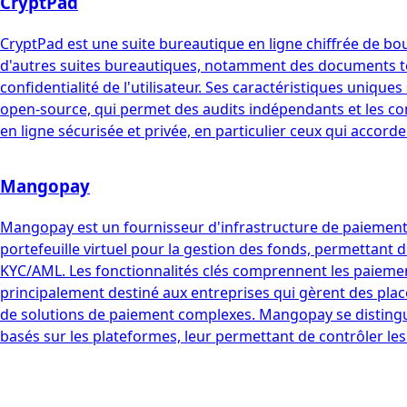
CryptPad
CryptPad est une suite bureautique en ligne chiffrée de bout
d'autres suites bureautiques, notamment des documents texte
confidentialité de l'utilisateur. Ses caractéristiques uniq
open-source, qui permet des audits indépendants et les co
en ligne sécurisée et privée, en particulier ceux qui accorde
Mangopay
Mangopay est un fournisseur d'infrastructure de paiement, 
portefeuille virtuel pour la gestion des fonds, permettant d
KYC/AML. Les fonctionnalités clés comprennent les paiement
principalement destiné aux entreprises qui gèrent des plac
de solutions de paiement complexes. Mangopay se distingu
basés sur les plateformes, leur permettant de contrôler les 