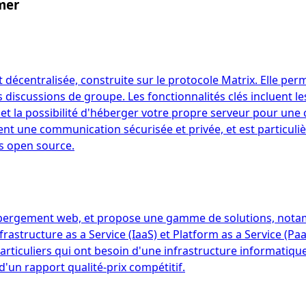
mer
écentralisée, construite sur le protocole Matrix. Elle perm
s discussions de groupe. Les fonctionnalités clés incluent le
t la possibilité d'héberger votre propre serveur pour une c
hent une communication sécurisée et privée, et est particu
ns open source.
ébergement web, et propose une gamme de solutions, notam
nfrastructure as a Service (IaaS) et Platform as a Service (P
articuliers qui ont besoin d'une infrastructure informatique
d'un rapport qualité-prix compétitif.