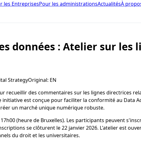
r les Entreprises
Pour les administrations
Actualités
À propo
es données : Atelier sur les l
al Strategy
Original
:
EN
ecueillir des commentaires sur les lignes directrices relati
itiative est conçue pour faciliter la conformité au Data Act
 créer un marché unique numérique robuste.
à 17h00 (heure de Bruxelles). Les participants peuvent s'insc
 inscriptions se clôturent le 22 janvier 2026. L'atelier est o
els du droit et les universitaires.