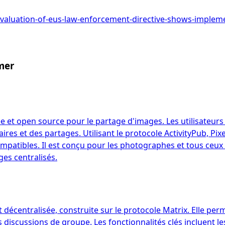
valuation-of-eus-law-enforcement-directive-shows-implemen
mer
e et open source pour le partage d'images. Les utilisateurs
aires et des partages. Utilisant le protocole ActivityPub, Pi
patibles. Il est conçu pour les photographes et tous ceux q
es centralisés.
écentralisée, construite sur le protocole Matrix. Elle perm
s discussions de groupe. Les fonctionnalités clés incluent le