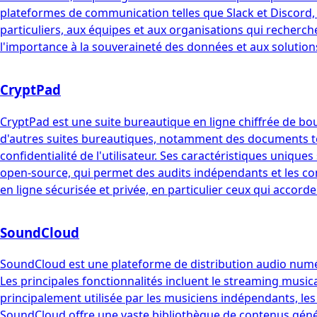
plateformes de communication telles que Slack et Discord, e
particuliers, aux équipes et aux organisations qui recherc
l'importance à la souveraineté des données et aux solutio
CryptPad
CryptPad est une suite bureautique en ligne chiffrée de bout
d'autres suites bureautiques, notamment des documents texte
confidentialité de l'utilisateur. Ses caractéristiques uniq
open-source, qui permet des audits indépendants et les co
en ligne sécurisée et privée, en particulier ceux qui accorde
SoundCloud
SoundCloud est une plateforme de distribution audio numéri
Les principales fonctionnalités incluent le streaming musical
principalement utilisée par les musiciens indépendants, les 
SoundCloud offre une vaste bibliothèque de contenus généré