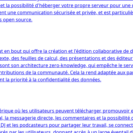
t la possibilité d'héberger votre propre serveur pour une c
hent une communication sécurisée et privée, et est particu
ns open source.
 en bout qui offre la création et l'édition collaborative de
, des feuilles de calcul, des présentations et des éditeurs 
ues sont son architecture zero-knowledge, qui empêche le ser
ntributions de la communauté. Cela la rend adaptée aux par
nt la priorité à la confidentialité des données.
que où les utilisateurs peuvent télécharger, promouvoir et
, la messagerie directe, les commentaires et la possibilité d
DJ et les podcasteurs pour partager leur travail, se connect
s par les utilisateurs, donnant accès à un large éventail 