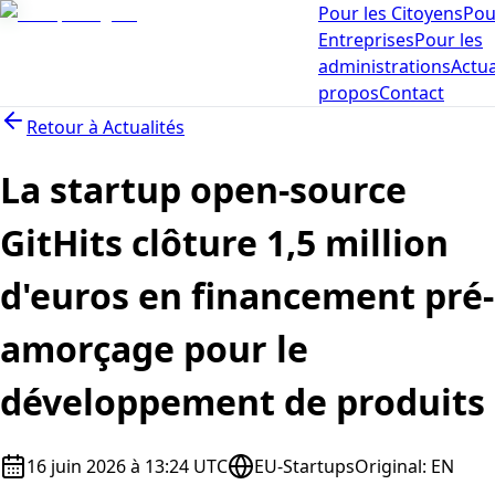
Pour les Citoyens
Pou
Entreprises
Pour les
administrations
Actua
propos
Contact
Retour à
Actualités
La startup open-source
GitHits clôture 1,5 million
d'euros en financement pré-
amorçage pour le
développement de produits
16 juin 2026 à 13:24 UTC
EU-Startups
Original
:
EN