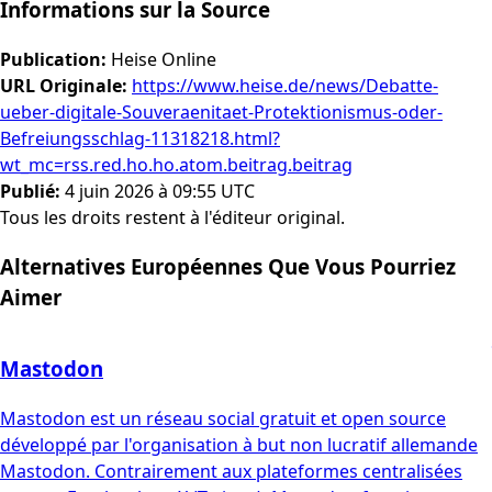
Informations sur la Source
Publication
:
Heise Online
URL Originale
:
https://www.heise.de/news/Debatte-
ueber-digitale-Souveraenitaet-Protektionismus-oder-
Befreiungsschlag-11318218.html?
wt_mc=rss.red.ho.ho.atom.beitrag.beitrag
Publié
:
4 juin 2026 à 09:55 UTC
Tous les droits restent à l'éditeur original.
Alternatives Européennes Que Vous Pourriez
Aimer
Mastodon
Mastodon est un réseau social gratuit et open source
développé par l'organisation à but non lucratif allemande
Mastodon. Contrairement aux plateformes centralisées