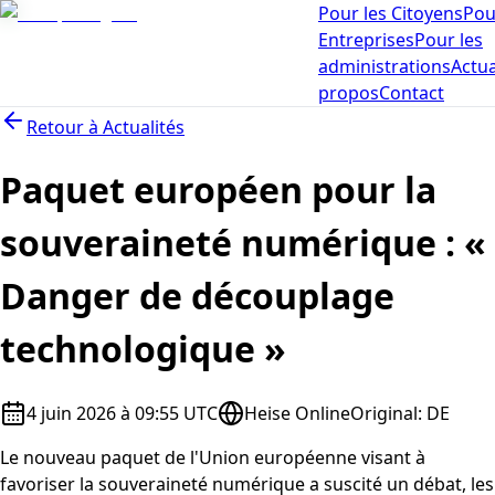
Pour les Citoyens
Pou
Entreprises
Pour les
administrations
Actua
propos
Contact
Retour à
Actualités
Paquet européen pour la
souveraineté numérique : «
Danger de découplage
technologique »
4 juin 2026 à 09:55 UTC
Heise Online
Original
:
DE
Le nouveau paquet de l'Union européenne visant à
favoriser la souveraineté numérique a suscité un débat, les