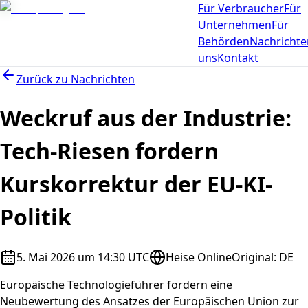
Für Verbraucher
Für
Unternehmen
Für
Behörden
Nachrichte
uns
Kontakt
Zurück zu
Nachrichten
Weckruf aus der Industrie:
Tech-Riesen fordern
Kurskorrektur der EU-KI-
Politik
5. Mai 2026 um 14:30 UTC
Heise Online
Original
:
DE
Europäische Technologieführer fordern eine
Neubewertung des Ansatzes der Europäischen Union zur