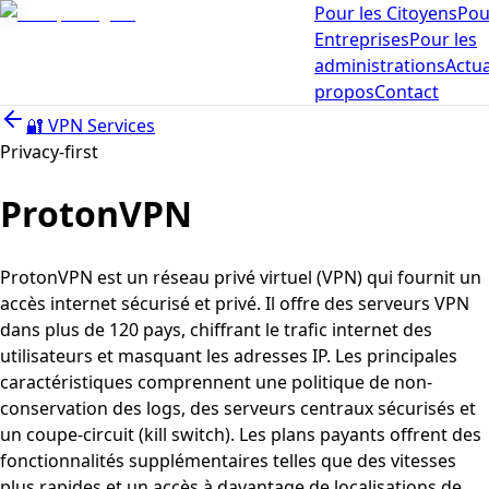
Pour les Citoyens
Pou
Entreprises
Pour les
administrations
Actua
propos
Contact
🔐
VPN Services
Privacy-first
ProtonVPN
ProtonVPN est un réseau privé virtuel (VPN) qui fournit un
accès internet sécurisé et privé. Il offre des serveurs VPN
dans plus de 120 pays, chiffrant le trafic internet des
utilisateurs et masquant les adresses IP. Les principales
caractéristiques comprennent une politique de non-
conservation des logs, des serveurs centraux sécurisés et
un coupe-circuit (kill switch). Les plans payants offrent des
fonctionnalités supplémentaires telles que des vitesses
plus rapides et un accès à davantage de localisations de