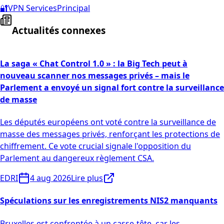
🔐
VPN Services
Principal
Actualités connexes
La saga « Chat Control 1.0 » : la Big Tech peut à
nouveau scanner nos messages privés – mais le
Parlement a envoyé un signal fort contre la surveillance
de masse
Les députés européens ont voté contre la surveillance de
masse des messages privés, renforçant les protections de
chiffrement. Ce vote crucial signale l'opposition du
Parlement au dangereux règlement CSA.
EDRI
4 aug 2026
Lire plus
Spéculations sur les enregistrements NIS2 manquants
Bruxelles est confrontée à un casse-tête, car les