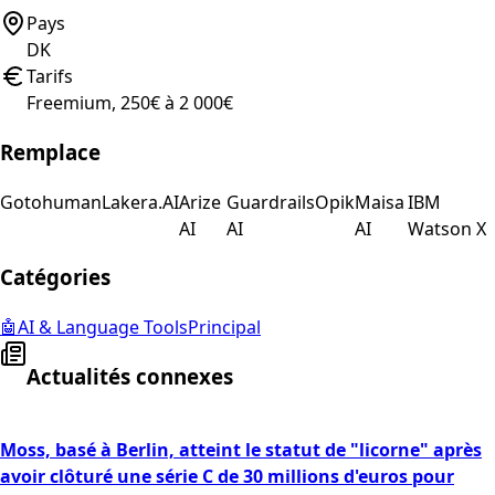
Pays
DK
Tarifs
Freemium, 250€ à 2 000€
Remplace
Gotohuman
Lakera.AI
Arize
Guardrails
Opik
Maisa
IBM
AI
AI
AI
Watson X
Catégories
🤖
AI & Language Tools
Principal
Actualités connexes
Moss, basé à Berlin, atteint le statut de "licorne" après
avoir clôturé une série C de 30 millions d'euros pour