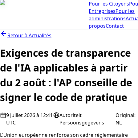
Pour les Citoyens
Pou
Entreprises
Pour les
administrations
Actua
propos
Contact
Retour à
Actualités
Exigences de transparence
de l'IA applicables à partir
du 2 août : l'AP conseille de
signer le code de pratique
9 juillet 2026 à 12:41
Autoriteit
Original
:
UTC
Persoonsgegevens
NL
L'Union européenne renforce son cadre réglementaire