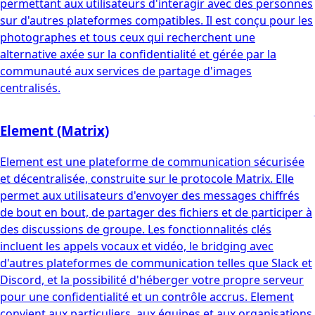
permettant aux utilisateurs d'interagir avec des personnes
sur d'autres plateformes compatibles. Il est conçu pour les
photographes et tous ceux qui recherchent une
alternative axée sur la confidentialité et gérée par la
communauté aux services de partage d'images
centralisés.
Element (Matrix)
Element est une plateforme de communication sécurisée
et décentralisée, construite sur le protocole Matrix. Elle
permet aux utilisateurs d'envoyer des messages chiffrés
de bout en bout, de partager des fichiers et de participer à
des discussions de groupe. Les fonctionnalités clés
incluent les appels vocaux et vidéo, le bridging avec
d'autres plateformes de communication telles que Slack et
Discord, et la possibilité d'héberger votre propre serveur
pour une confidentialité et un contrôle accrus. Element
convient aux particuliers, aux équipes et aux organisations