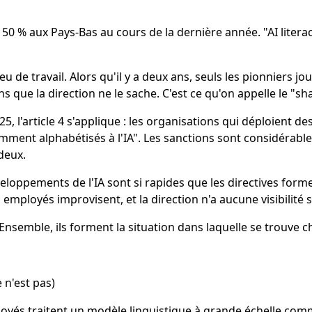
50 % aux Pays-Bas au cours de la dernière année. "AI lite
u lieu de travail. Alors qu'il y a deux ans, seuls les pionnie
que la direction ne le sache. C'est ce qu'on appelle le "shad
2025, l'article 4 s'applique : les organisations qui déploient 
ent alphabétisés à l'IA". Les sanctions sont considérables 
deux.
veloppements de l'IA sont si rapides que les directives form
employés improvisent, et la direction n'a aucune visibilité s
Ensemble, ils forment la situation dans laquelle se trouve 
 n'est pas)
employés traitent un modèle linguistique à grande échelle 