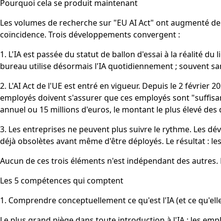
Pourquoi cela se produit maintenant
Les volumes de recherche sur "EU AI Act" ont augmenté de 
coïncidence. Trois développements convergent :
1. L'IA est passée du statut de ballon d'essai à la réalité d
bureau utilise désormais l'IA quotidiennement ; souvent sans 
2. L'AI Act de l'UE est entré en vigueur. Depuis le 2 février 
employés doivent s'assurer que ces employés sont "suffisamm
annuel ou 15 millions d'euros, le montant le plus élevé des 
3. Les entreprises ne peuvent plus suivre le rythme. Les dé
déjà obsolètes avant même d'être déployés. Le résultat : les 
Aucun de ces trois éléments n'est indépendant des autres. 
Les 5 compétences qui comptent
1. Comprendre conceptuellement ce qu'est l'IA (et ce qu'elle
Le plus grand piège dans toute introduction à l'IA : les 