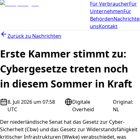
Für Verbraucher
Für
Unternehmen
Für
Behörden
Nachrichte
uns
Kontakt
Zurück zu
Nachrichten
Erste Kammer stimmt zu:
Cybergesetze treten noch
in diesem Sommer in Kraft
8. Juli 2026 um 07:58
Digitale
Original
:
UTC
Overheid
NL
Der niederländische Senat hat das Gesetz zur Cyber-
Sicherheit (Cbw) und das Gesetz zur Widerstandsfähigkeit
kritischer Infrastrukturen (Wwke) verabschiedet, was