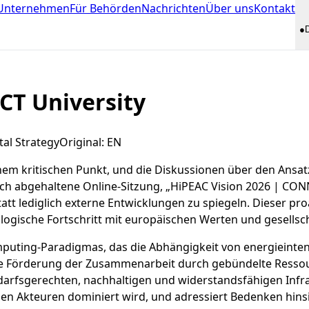
 Unternehmen
Für Behörden
Nachrichten
Über uns
Kontakt
●
CT University
al Strategy
Original
:
EN
inem kritischen Punkt, und die Diskussionen über den Ansa
rzlich abgehaltene Online-Sitzung, „HiPEAC Vision 2026 | CO
tt lediglich externe Entwicklungen zu spiegeln. Dieser proak
ologische Fortschritt mit europäischen Werten und gesells
mputing-Paradigmas, das die Abhängigkeit von energieinte
 Förderung der Zusammenarbeit durch gebündelte Ressourc
rfsgerechten, nachhaltigen und widerstandsfähigen Infrast
en Akteuren dominiert wird, und adressiert Bedenken hinsi