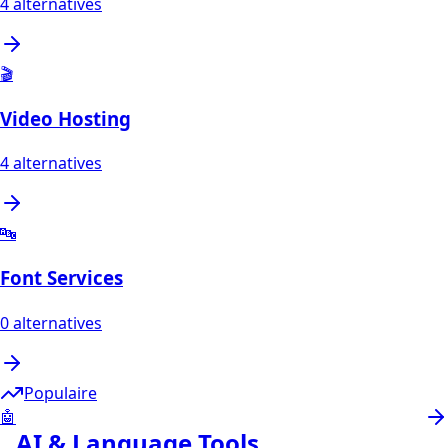
4
alternatives
🎬
Video Hosting
4
alternatives
🔤
Font Services
0
alternatives
Populaire
🤖
AI & Language Tools