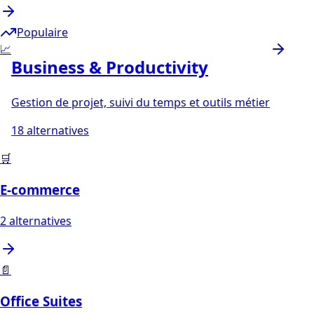
Populaire
📈
Business & Productivity
Gestion de projet, suivi du temps et outils métier
18
alternatives
🛒
E-commerce
2
alternatives
📄
Office Suites